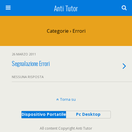
Anti Tutor
Categorie ›
Errori
26 MARZO 2011
Segnalazione Errori
NESSUNA RISPOSTA
Torna su
Dispositivo Portatile
Pc Desktop
All content Copyright Anti Tutor